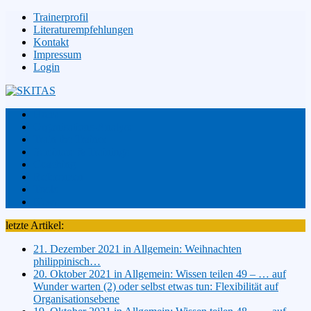
Trainerprofil
Literaturempfehlungen
Kontakt
Impressum
Login
Home
Organisations-Analyse
Train the Trainer
Seminare & Trainings
Coaching
Referenzen
Tools
News
letzte Artikel:
21. Dezember 2021 in Allgemein:
Weihnachten
philippinisch…
20. Oktober 2021 in Allgemein:
Wissen teilen 49 – … auf
Wunder warten (2) oder selbst etwas tun: Flexibilität auf
Organisationsebene