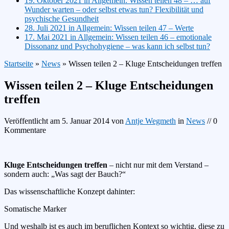
19. Oktober 2021 in Allgemein:
Wissen teilen 48 – … auf
Wunder warten – oder selbst etwas tun? Flexibilität und
psychische Gesundheit
28. Juli 2021 in Allgemein:
Wissen teilen 47 – Werte
17. Mai 2021 in Allgemein:
Wissen teilen 46 – emotionale
Dissonanz und Psychohygiene – was kann ich selbst tun?
Startseite
»
News
»
Wissen teilen 2 – Kluge Entscheidungen treffen
Wissen teilen 2 – Kluge Entscheidungen
treffen
Veröffentlicht am
5. Januar 2014
von
Antje Wegmeth
in
News
// 0
Kommentare
Kluge Entscheidungen treffen
– nicht nur mit dem Verstand –
sondern auch: „Was sagt der Bauch?“
Das wissenschaftliche Konzept dahinter:
Somatische Marker
Und weshalb ist es auch im beruflichen Kontext so wichtig, diese zu